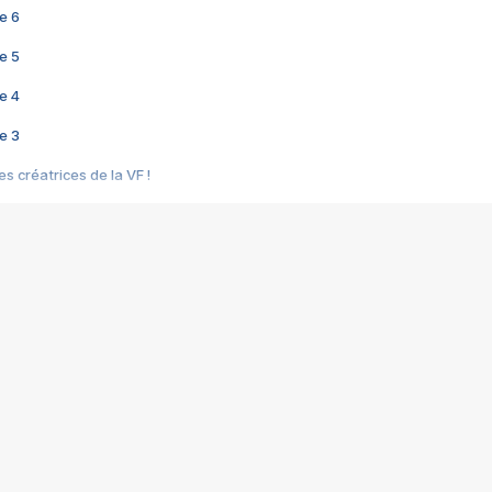
e 6
e 5
e 4
e 3
s créatrices de la VF !
e 2
e 1
e Mektoub My Love arrive enfin ! Rencontre avec Shaïn Boumedine et Sal
i : après Toni en famille
elle réalise le bouleversant Dites lui que je l'aime
ais ! Rencontre autour de Vie privée de Rebecca Zlotowski
 de Marguerite, Grave... Rencontre avec Ella Rumpf
 Les Rêveurs, un film intime sur la santé mentale