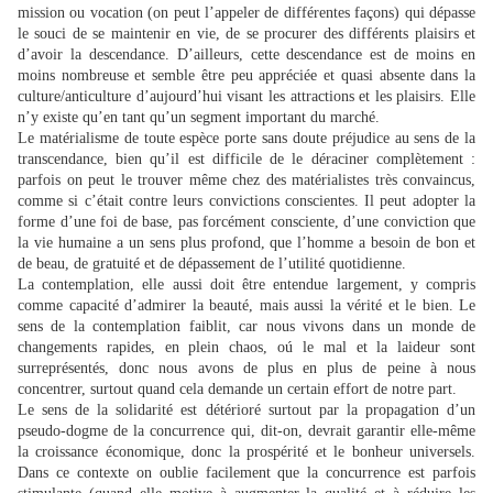
mission ou vocation (on peut l’appeler de différentes façons) qui dépasse
le souci de se maintenir en vie, de se procurer des différents plaisirs et
d’avoir la descendance. D’ailleurs, cette descendance est de moins en
moins nombreuse et semble être peu appréciée et quasi absente dans la
culture/anticulture d’aujourd’hui visant les attractions et les plaisirs. Elle
n’y existe qu’en tant qu’un segment important du marché.
Le matérialisme de toute espèce porte sans doute préjudice au sens de la
transcendance, bien qu’il est difficile de le déraciner complètement :
parfois on peut le trouver même chez des matérialistes très convaincus,
comme si c’était contre leurs convictions conscientes. Il peut adopter la
forme d’une foi de base, pas forcément consciente, d’une conviction que
la vie humaine a un sens plus profond, que l’homme a besoin de bon et
de beau, de gratuité et de dépassement de l’utilité quotidienne.
La contemplation, elle aussi doit être entendue largement, y compris
comme capacité d’admirer la beauté, mais aussi la vérité et le bien. Le
sens de la contemplation faiblit, car nous vivons dans un monde de
changements rapides, en plein chaos, oú le mal et la laideur sont
surreprésentés, donc nous avons de plus en plus de peine à nous
concentrer, surtout quand cela demande un certain effort de notre part.
Le sens de la solidarité est détérioré surtout par la propagation d’un
pseudo-dogme de la concurrence qui, dit-on, devrait garantir elle-même
la croissance économique, donc la prospérité et le bonheur universels.
Dans ce contexte on oublie facilement que la concurrence est parfois