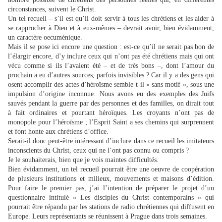
circonstances, suivent le Christ.
Un tel recueil – s’il est qu’il doit servir à tous les chrétiens et les aider à
se rapprocher à Dieu et à eux-mêmes – devrait avoir, bien évidamment,
un caractère oecuménique.
Mais il se pose ici encore une question : est-ce qu’il ne serait pas bon de
l’élargir encore, d’y inclure ceux qui n’ont pas été chrétiens mais qui ont
vécu comme si ils l’avaient été – et de très bons –, dont l’amour du
prochain a eu d’autres sources, parfois invisibles ? Car il y a des gens qui
osent accomplir des actes d’héroïsme semble-t-il « sans motif », sous une
impulsion d’origine inconnue. Nous avons eu des exemples des Juifs
sauvés pendant la guerre par des personnes et des familles, on dirait tout
à fait ordinaires et pourtant héroïques. Les croyants n’ont pas de
monopole pour l’héroïsme ; l’Esprit Saint a ses chemins qui surprennent
et font honte aux chrétiens d’office.
Serait-il donc peut-être intéressant d’inclure dans ce recueil les imitateurs
inconscients du Christ, ceux qui ne l’ont pas connu ou compris ?
Je le souhaiterais, bien que je vois maintes difficultés.
Bien évidamment, un tel recueil pourrait être une oeuvre de coopération
de plusieurs institutions et milieux, mouvements et maisons d’édition.
Pour faire le premier pas, j’ai l’intention de préparer le projet d’un
questionnaire intitulé « Les disciples du Christ contemporains » qui
pourrait être répandu par les stations de radio chrétiennes qui diffusent en
Europe. Leurs représentants se réunissent à Prague dans trois semaines.