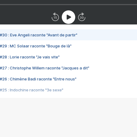
#30 : Eve Angeli raconte "Avant de partir"
#29 : MC Solaar raconte "Bouge de là"
28 : Lorie raconte "Je vais vite"
#27 : Christophe Willem raconte "Jacques a dit"
#26 : Chimène Badi raconte "Entre nous"
#25 : Indochine raconte "3e sexe"
#24 : Zaho raconte "C'est chelou"
#23 : Patrick Bruel raconte "Au café des délices"
#22 : Kyo raconte "Le chemin"
#21 : Nolwenn Leroy raconte "Cassé"