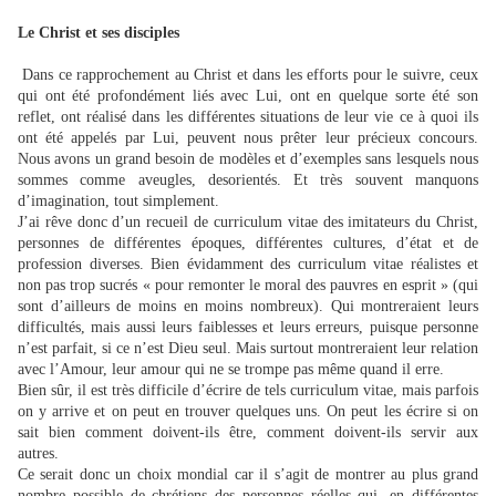
Le Christ et ses disciples
Dans ce rapprochement au Christ et dans les efforts pour le suivre, ceux
qui ont été profondément liés avec Lui, ont en quelque sorte été son
reflet, ont réalisé dans les différentes situations de leur vie ce à quoi ils
ont été appelés par Lui, peuvent nous prêter leur précieux concours.
Nous avons un grand besoin de modèles et d’exemples sans lesquels nous
sommes comme aveugles, desorientés. Et très souvent manquons
d’imagination, tout simplement.
J’ai rêve donc d’un recueil de curriculum vitae des imitateurs du Christ,
personnes de différentes époques, différentes cultures, d’état et de
profession diverses. Bien évidamment des curriculum vitae réalistes et
non pas trop sucrés « pour remonter le moral des pauvres en esprit » (qui
sont d’ailleurs de moins en moins nombreux). Qui montreraient leurs
difficultés, mais aussi leurs faiblesses et leurs erreurs, puisque personne
n’est parfait, si ce n’est Dieu seul. Mais surtout montreraient leur relation
avec l’Amour, leur amour qui ne se trompe pas même quand il erre.
Bien sûr, il est très difficile d’écrire de tels curriculum vitae, mais parfois
on y arrive et on peut en trouver quelques uns. On peut les écrire si on
sait bien comment doivent-ils être, comment doivent-ils servir aux
autres.
Ce serait donc un choix mondial car il s’agit de montrer au plus grand
nombre possible de chrétiens des personnes réelles qui, en différentes