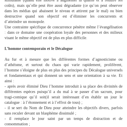
stimulante (quand elle motive à augmenter la qualité et à réduire les
coûts), mais qu’elle peut être aussi dégradante (ce qu’on peut observer
dans les médias qui abaissent le niveau et attirent par le mal) ou bien
destructive quand son objectif est d’éliminer les concurrents et
d’atteindre un monopole.
Une contrainte spécifique de concurrence pénètre même l’évangélisation
: dans ce domaine une coopération loyale des personnes et des milieux
visant le même objectif est de plus en plus difficile.
L’homme contemporain et le Décalogue
Au fur et à mesure que les différentes formes d’agnosticisme ou
d’athéisme, et surtout du chaos qui varie rapidement, prolifèrent,
l’homme s’éloigne de plus en plus des principes du Décalogue universels
et fondamentaux et qui donnent un sens et une orientation à sa vie. Et
ainsi :
- après avoir éliminé Dieu l’homme introduit à sa place des divinités de
différentes espèces puisqu’il a du mal à se passer d’un sacrum, pour
tragi-comique qu’il soit(il serait intéressant d’en établir un jour le
catalogue : à l’étonnement et à l’effroi de tous) ;
- il se sert du Nom de Dieu pour atteindre les objectifs divers, parfois
sans reculer devant un blasphème dissimulé ;
- il remplace le jour saint par un temps de distraction et de
consommation ;