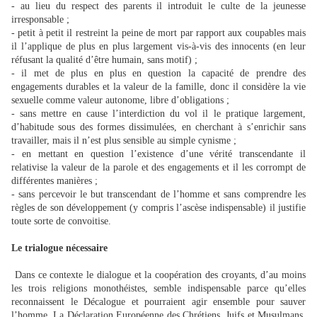
- au lieu du respect des parents il introduit le culte de la jeunesse
irresponsable ;
- petit à petit il restreint la peine de mort par rapport aux coupables mais
il l’applique de plus en plus largement vis-à-vis des innocents (en leur
réfusant la qualité d’être humain, sans motif) ;
- il met de plus en plus en question la capacité de prendre des
engagements durables et la valeur de la famille, donc il considère la vie
sexuelle comme valeur autonome, libre d’obligations ;
- sans mettre en cause l’interdiction du vol il le pratique largement,
d’habitude sous des formes dissimulées, en cherchant à s’enrichir sans
travailler, mais il n’est plus sensible au simple cynisme ;
- en mettant en question l’existence d’une vérité transcendante il
relativise la valeur de la parole et des engagements et il les corrompt de
différentes manières ;
- sans percevoir le but transcendant de l’homme et sans comprendre les
règles de son développement (y compris l’ascèse indispensable) il justifie
toute sorte de convoitise.
Le trialogue nécessaire
Dans ce contexte le dialogue et la coopération des croyants, d’au moins
les trois religions monothéistes, semble indispensable parce qu’elles
reconnaissent le Décalogue et pourraient agir ensemble pour sauver
l’homme. La Déclaration Européenne des Chrétiens, Juifs et Musulmans,