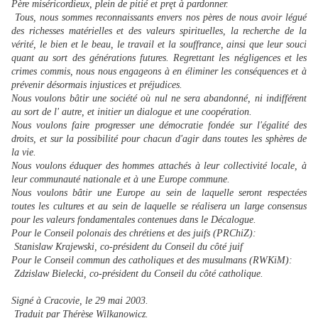
Père miséricordieux, plein de pitié et pręt à pardonner.
Tous, nous sommes reconnaissants envers nos pères de nous avoir légué
des richesses matérielles et des valeurs spirituelles, la recherche de la
vérité, le bien et le beau, le travail et la souffrance, ainsi que leur souci
quant au sort des générations futures. Regrettant les négligences et les
crimes commis, nous nous engageons à en éliminer les conséquences et à
prévenir désormais injustices et préjudices.
Nous voulons bâtir une société où nul ne sera abandonné, ni indifférent
au sort de l' autre, et initier un dialogue et une coopération.
Nous voulons faire progresser une démocratie fondée sur l'égalité des
droits, et sur la possibilité pour chacun d'agir dans toutes les sphères de
la vie.
Nous voulons éduquer des hommes attachés à leur collectivité locale, à
leur communauté nationale et à une Europe commune.
Nous voulons bâtir une Europe au sein de laquelle seront respectées
toutes les cultures et au sein de laquelle se réalisera un large consensus
pour les valeurs fondamentales contenues dans le Décalogue.
Pour le Conseil polonais des chrétiens et des juifs (PRChiZ):
Stanislaw Krajewski, co-président du Conseil du côté juif
Pour le Conseil commun des catholiques et des musulmans (RWKiM):
Zdzislaw Bielecki, co-président du Conseil du côté catholique.
Signé à Cracovie, le 29 mai 2003.
Traduit par Thérèse Wilkanowicz.