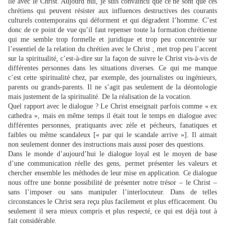
lié avec le Christ. Aujourd’hui, je suis convaincu que ce ne sont que ces
chrétiens qui peuvent résister aux influences destructives des courants
culturels contemporains qui déforment et qui dégradent l’homme. C’est
donc de ce point de vue qu’il faut repenser toute la formation chrétienne
qui me semble trop formelle et juridique et trop peu concentrée sur
l’essentiel de la relation du chrétien avec le Christ ; met trop peu l’accent
sur la spiritualité, c’est-à-dire sur la façon de suivre le Christ vis-à-vis de
différentes personnes dans les situations diverses. Ce qui me manque
c’est cette spiritualité chez, par exemple, des journalistes ou ingénieurs,
parents ou grands-parents. Il ne s’agit pas seulement de la déontologie
mais justement de la spiritualité. De la réalisation de la vocation.
Quel rapport avec le dialogue ? Le Christ enseignait parfois comme « ex
cathedra », mais en même temps il était tout le temps en dialogue avec
différentes personnes, pratiquants avec zèle et pécheurs, fanatiques et
faibles ou même scandaleux [« par qui le scandale arrive »]. Il aimait
non seulement donner des instructions mais aussi poser des questions.
Dans le monde d’aujourd’hui le dialogue loyal est le moyen de base
d’une communication réelle des gens, permet présenter les valeurs et
chercher ensemble les méthodes de leur mise en application. Ce dialogue
nous offre une bonne possibilité de présenter notre trésor – le Christ –
sans l’imposer ou sans manipuler l’interlocuteur. Dans de telles
circonstances le Christ sera reçu plus facilement et plus efficacement. Ou
seulement il sera mieux compris et plus respecté, ce qui est déjà tout à
fait considérable.