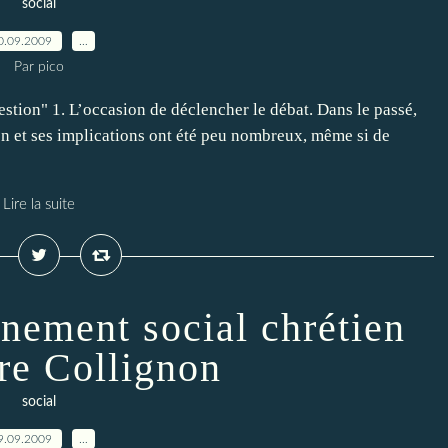
social
0.09.2009
…
Par pico
ion" 1. L’occasion de déclencher le débat. Dans le passé,
ion et ses implications ont été peu nombreux, même si de
Lire la suite
gnement social chrétien
rre Collignon
social
9.09.2009
…