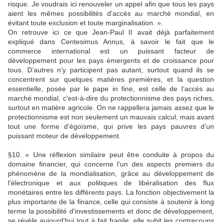
risque. Je voudrais ici renouveler un appel afin que tous les pays
aient les mêmes possibilités d'accès au marché mondial, en
évitant toute exclusion et toute marginalisation. ».
On retrouve ici ce que Jean-Paul II avait déjà parfaitement
expliqué dans Centesimus Annus, à savoir le fait que le
commerce international est un puissant facteur de
développement pour les pays émergents et de croissance pour
tous. D’autres n’y participent pas autant, surtout quand ils se
concentrent sur quelques matières premières, et la question
essentielle, posée par le pape in fine, est celle de l’accès au
marché mondial, c'est-à-dire du protectionnisme des pays riches,
surtout en matière agricole. On ne rappellera jamais assez que le
protectionnisme est non seulement un mauvais calcul, mais avant
tout une forme d’égoïsme, qui prive les pays pauvres d’un
puissant moteur de développement.
§10. « Une réflexion similaire peut être conduite à propos du
domaine financier, qui concerne l'un des aspects premiers du
phénomène de la mondialisation, grâce au développement de
l'électronique et aux politiques de libéralisation des flux
monétaires entre les différents pays. La fonction objectivement la
plus importante de la finance, celle qui consiste à soutenir à long
terme la possibilité d'investissements et donc de développement,
se révèle aujourd'hui tout à fait fragile: elle subit les contrecoups