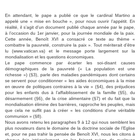
En attendant, le pape a publié ce que le cardinal Martino a
appelé une « mise en bouche », pour nous ouvrir l’appétit. En
réalité, il s’agit d’un document publié chaque année par le pape,
à l’occasion du 1er janvier, pour la journée mondiale de la paix.
Cette année, Benoît XVI a consacré ce texte au thème «
combattre la pauvreté, construire la paix ». Tout mériterait d’être
lu (www.vatican.va) et le message porte largement sur la
mondialisation et les questions économiques.
Le pape commence par écarter les soi-disant causes
démographiques de la pauvreté (« La population est une
richesse ») (§3), parle des maladies pandémiques dont certains
se servent pour conditionner « les aides économiques à la mise
en œuvre de politiques contraires à la vie » (§4), des préjudices
pour les enfants dus à l’affaiblissement de la famille (§5), du
désarmement (§6), de la crise alimentaire (§7) et du fait que la
mondialisation élimine des barrières, rapproche les peuples, mais
que cela ne suffit pas à créer « les conditions d’une véritable
communion » (§8).
Nous avons retenu les paragraphes 9 à 12 qui nous semblent les
plus novateurs dans le domaine de la doctrine sociale de l’Eglise
et, pour ne pas trahir la pensée de Benoît XVI, nous les citons à