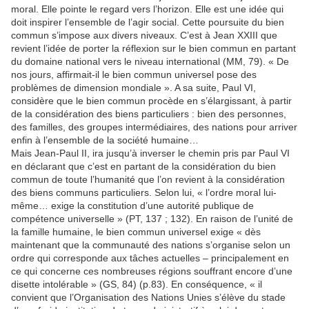
moral. Elle pointe le regard vers l’horizon. Elle est une idée qui
doit inspirer l’ensemble de l’agir social. Cette poursuite du bien
commun s’impose aux divers niveaux. C’est à Jean XXIII que
revient l’idée de porter la réflexion sur le bien commun en partant
du domaine national vers le niveau international (MM, 79). « De
nos jours, affirmait-il le bien commun universel pose des
problèmes de dimension mondiale ». A sa suite, Paul VI,
considère que le bien commun procède en s’élargissant, à partir
de la considération des biens particuliers : bien des personnes,
des familles, des groupes intermédiaires, des nations pour arriver
enfin à l’ensemble de la société humaine…
Mais Jean-Paul II, ira jusqu’à inverser le chemin pris par Paul VI
en déclarant que c’est en partant de la considération du bien
commun de toute l’humanité que l’on revient à la considération
des biens communs particuliers. Selon lui, « l’ordre moral lui-
même… exige la constitution d’une autorité publique de
compétence universelle » (PT, 137 ; 132). En raison de l’unité de
la famille humaine, le bien commun universel exige « dès
maintenant que la communauté des nations s’organise selon un
ordre qui corresponde aux tâches actuelles – principalement en
ce qui concerne ces nombreuses régions souffrant encore d’une
disette intolérable » (GS, 84) (p.83). En conséquence, « il
convient que l’Organisation des Nations Unies s’élève du stade