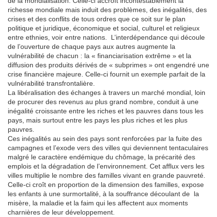
de la mondialisation. Celle-ci accroît incontestablement la
richesse mondiale mais induit des problèmes, des inégalités, des
crises et des conflits de tous ordres que ce soit sur le plan
politique et juridique, économique et social, culturel et religieux
entre ethnies, voir entre nations. L’interdépendance qui découle
de l’ouverture de chaque pays aux autres augmente la
vulnérabilité de chacun : la « financiarisation extrême » et la
diffusion des produits dérivés de « subprimes » ont engendré une
crise financière majeure. Celle-ci fournit un exemple parfait de la
vulnérabilité transfrontalière.
La libéralisation des échanges à travers un marché mondial, loin
de procurer des revenus au plus grand nombre, conduit à une
inégalité croissante entre les riches et les pauvres dans tous les
pays, mais surtout entre les pays les plus riches et les plus
pauvres.
Ces inégalités au sein des pays sont renforcées par la fuite des
campagnes et l’exode vers des villes qui deviennent tentaculaires
malgré le caractère endémique du chômage, la précarité des
emplois et la dégradation de l’environnement. Cet afflux vers les
villes multiplie le nombre des familles vivant en grande pauvreté.
Celle-ci croît en proportion de la dimension des familles, expose
les enfants à une surmortalité, à la souffrance découlant de la
misère, la maladie et la faim qui les affectent aux moments
charnières de leur développement.