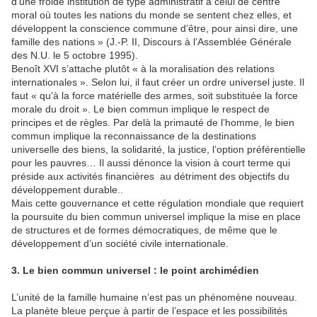
d’une froide institution de type administratif à celui de centre
moral où toutes les nations du monde se sentent chez elles, et
développent la conscience commune d’être, pour ainsi dire, une
famille des nations » (J.-P. II, Discours à l’Assemblée Générale
des N.U. le 5 octobre 1995).
Benoît XVI s’attache plutôt « à la moralisation des relations
internationales ». Selon lui, il faut créer un ordre universel juste. Il
faut « qu’à la force matérielle des armes, soit substituée la force
morale du droit ». Le bien commun implique le respect de
principes et de règles. Par delà la primauté de l’homme, le bien
commun implique la reconnaissance de la destinations
universelle des biens, la solidarité, la justice, l’option préférentielle
pour les pauvres… Il aussi dénonce la vision à court terme qui
préside aux activités financières au détriment des objectifs du
développement durable..
Mais cette gouvernance et cette régulation mondiale que requiert
la poursuite du bien commun universel implique la mise en place
de structures et de formes démocratiques, de même que le
développement d’un société civile internationale.
3. Le bien commun universel : le point archimédien
L’unité de la famille humaine n’est pas un phénomène nouveau.
La planète bleue perçue à partir de l’espace et les possibilités