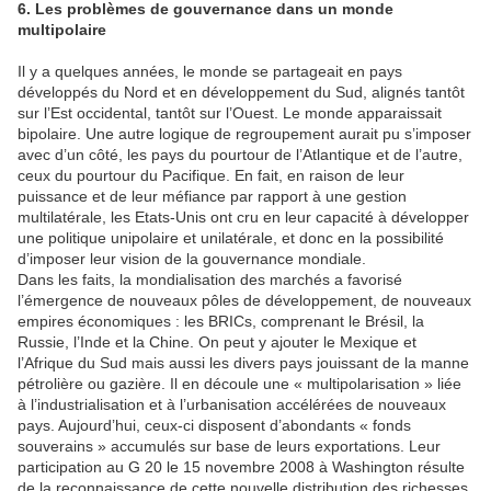
6. Les problèmes de gouvernance dans un monde
multipolaire
Il y a quelques années, le monde se partageait en pays
développés du Nord et en développement du Sud, alignés tantôt
sur l’Est occidental, tantôt sur l’Ouest. Le monde apparaissait
bipolaire. Une autre logique de regroupement aurait pu s’imposer
avec d’un côté, les pays du pourtour de l’Atlantique et de l’autre,
ceux du pourtour du Pacifique. En fait, en raison de leur
puissance et de leur méfiance par rapport à une gestion
multilatérale, les Etats-Unis ont cru en leur capacité à développer
une politique unipolaire et unilatérale, et donc en la possibilité
d’imposer leur vision de la gouvernance mondiale.
Dans les faits, la mondialisation des marchés a favorisé
l’émergence de nouveaux pôles de développement, de nouveaux
empires économiques : les BRICs, comprenant le Brésil, la
Russie, l’Inde et la Chine. On peut y ajouter le Mexique et
l’Afrique du Sud mais aussi les divers pays jouissant de la manne
pétrolière ou gazière. Il en découle une « multipolarisation » liée
à l’industrialisation et à l’urbanisation accélérées de nouveaux
pays. Aujourd’hui, ceux-ci disposent d’abondants « fonds
souverains » accumulés sur base de leurs exportations. Leur
participation au G 20 le 15 novembre 2008 à Washington résulte
de la reconnaissance de cette nouvelle distribution des richesses