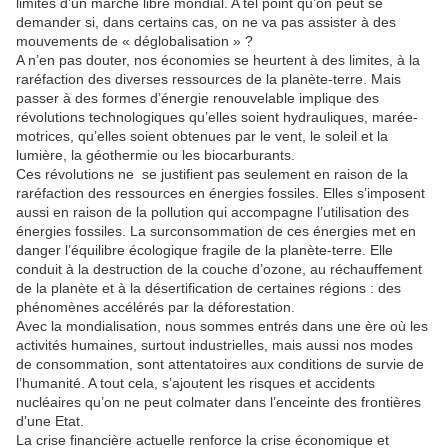
limites d’un marché libre mondial. A tel point qu’on peut se
demander si, dans certains cas, on ne va pas assister à des
mouvements de « déglobalisation » ?
A n’en pas douter, nos économies se heurtent à des limites, à la
raréfaction des diverses ressources de la planète-terre. Mais
passer à des formes d’énergie renouvelable implique des
révolutions technologiques qu’elles soient hydrauliques, marée-
motrices, qu’elles soient obtenues par le vent, le soleil et la
lumière, la géothermie ou les biocarburants.
Ces révolutions ne se justifient pas seulement en raison de la
raréfaction des ressources en énergies fossiles. Elles s’imposent
aussi en raison de la pollution qui accompagne l’utilisation des
énergies fossiles. La surconsommation de ces énergies met en
danger l’équilibre écologique fragile de la planète-terre. Elle
conduit à la destruction de la couche d’ozone, au réchauffement
de la planète et à la désertification de certaines régions : des
phénomènes accélérés par la déforestation.
Avec la mondialisation, nous sommes entrés dans une ère où les
activités humaines, surtout industrielles, mais aussi nos modes
de consommation, sont attentatoires aux conditions de survie de
l’humanité. A tout cela, s’ajoutent les risques et accidents
nucléaires qu’on ne peut colmater dans l’enceinte des frontières
d’une Etat.
La crise financière actuelle renforce la crise économique et